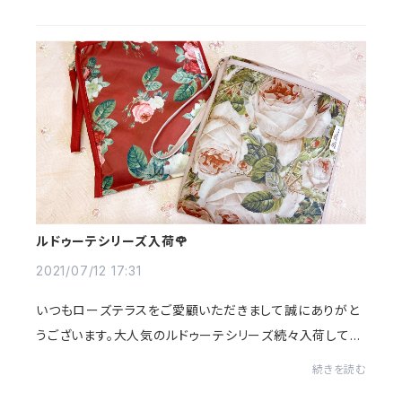
マスクローズの香り💗淡いピンクの色でさら...
ルドゥーテシリーズ入荷🌹
2021/07/12 17:31
いつもローズテラスをご愛顧いただきまして誠にありがと
うございます。大人気のルドゥーテシリーズ続々入荷してお
ります💓【ルドゥーテ エコバック】撥水加工！簡単折りた
続きを読む
たみ収納！2リットルのペットボトルが２...