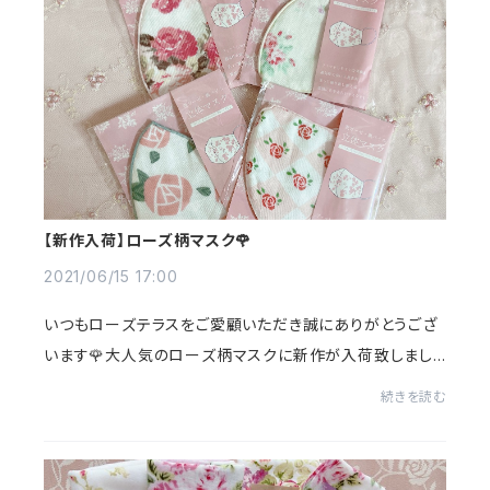
【新作入荷】ローズ柄マスク🌹
2021/06/15 17:00
いつもローズテラスをご愛顧いただき誠にありがとうござ
います🌹大人気のローズ柄マスクに新作が入荷致しまし
た！💗●表ガーゼ・裏パイル 立体マスク ￥５５０（税込）
続きを読む
●通気性の良い天然素材 洗って繰り返し使...