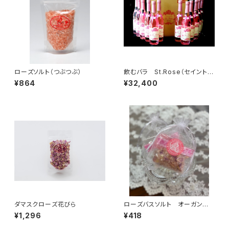
ローズソルト（つぶつぶ）
飲むバラ St.Rose（セイントロ
ーズ）
¥864
¥32,400
ダマスクローズ花びら
ローズバスソルト オーガンジ
ー入 25ｇ
¥1,296
¥418