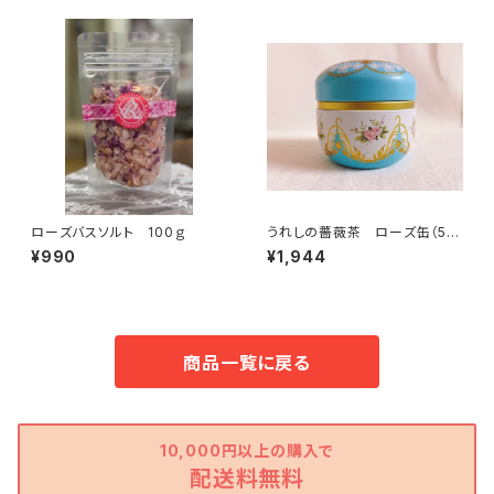
ローズバスソルト 100ｇ
うれしの薔薇茶 ローズ缶（5
P）
¥990
¥1,944
商品一覧に戻る
10,000円以上の購入で
配送料無料