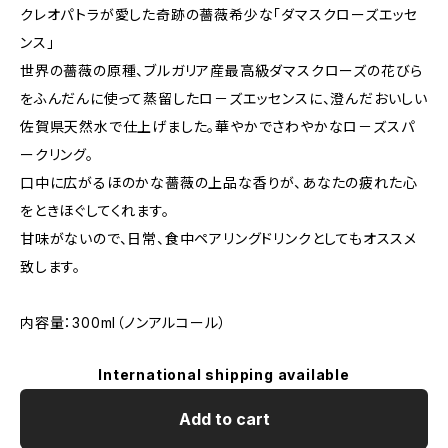
クレオパトラが愛した奇跡の薔薇希少な「ダマスクローズエッセ
ンス」
世界の薔薇の原種、ブルガリア産最高級ダマスクローズの花びら
をふんだんに使って蒸留したロ－ズエッセンスに、澄んだおいしい
佐賀県天然水で仕上げました。華やかでさわやかなロ－ズスパ
ークリング。
口中に広がるほのかな薔薇の上品な香りが、あなたの疲れた心
をときほぐしてくれます。
甘味がないので、日常、食中ペアリングドリンクとしてもオススメ
致します。
内容量：300ml（ノンアルコール）
International shipping available
Add to cart