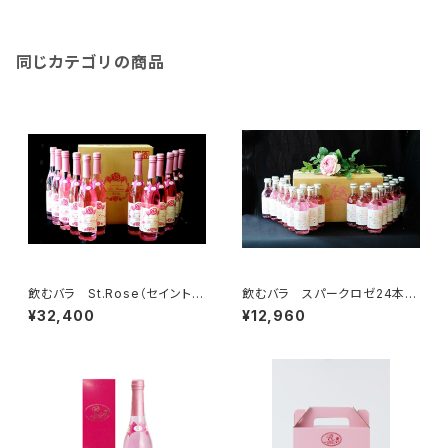
同じカテゴリの商品
飲むバラ St.Rose（セイントロ
飲むバラ スパークロゼ24本セ
ーズ）
ット
¥32,400
¥12,960