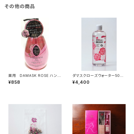
その他の商品
薬用 DAMASK ROSE ハンド
ダマスクローズウォーター500
ソープ
ml
¥858
¥4,400