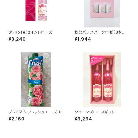
St・Rose(セイントローズ)
飲むバラ スパークロゼ（３本入
り）
¥3,240
¥1,944
プレミアム フレッシュ ローズ 1L
クイーンズローズギフト
¥2,160
¥6,264