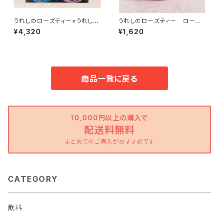
うれしのローズティー×うれしの
うれしのローズティー ローズ
薔薇茶 ローズ缶ギフトセット
缶（5P）
¥4,320
¥1,620
商品一覧に戻る
10,000円以上の購入で
配送料無料
まとめてのご購入がおすすめです
CATEGORY
飲料