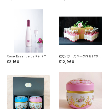
Rose Essence La Péri（ロー
飲むバラ スパークロゼ24本セ
ズエッセンス ラ・ペリ）
ット
¥2,160
¥12,960