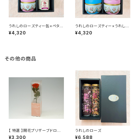
うれしのローズティー缶×ペタル
うれしのローズティー×うれしの
ジャム ギフトセット
薔薇茶 ローズ缶ギフトセット
¥4,320
¥4,320
その他の商品
【 特選 】開花プリザーブドロー
うれしのローズ
ズ
¥3,300
¥6,588