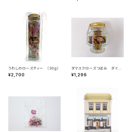
うれしのローズティー （30g）
ダマスクローズつぼみ ダイヤ
モンド瓶
¥2,700
¥1,296