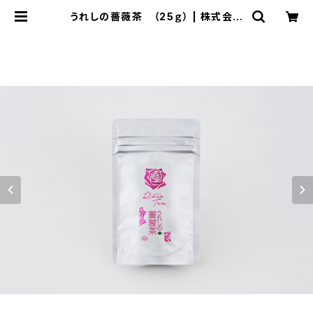
うれしの薔薇茶 （25ｇ） | 株式会社
ローズテラス