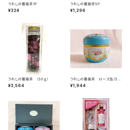
うれしの薔薇茶1P
うれしの薔薇茶5Ｐ
¥324
¥1,296
うれしの薔薇茶 （50ｇ）
うれしの薔薇茶 ローズ缶（5
P）
¥3,564
¥1,944