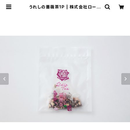
うれしの薔薇茶1P | 株式会社ローズ
テラス