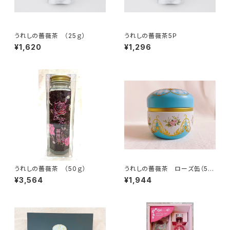
うれしの薔薇茶 （25ｇ）
うれしの薔薇茶5Ｐ
¥1,620
¥1,296
うれしの薔薇茶 （50ｇ）
うれしの薔薇茶 ローズ缶（5
P）
¥3,564
¥1,944