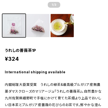
1
/3
うれしの薔薇茶1P
¥324
International shipping available
内閣総理大臣賞受賞 うれしの緑茶&最高級ブルガリア産無農
薬ダマスクローズのマリアージュ『うれしの薔薇茶』。自然豊かな
九州佐賀県嬉野町で手塩にかけて育てた茶畑より上品でおいし
い日本茶とブルガリア産薔薇の花びらのお茶です。鮮やかな澄ん