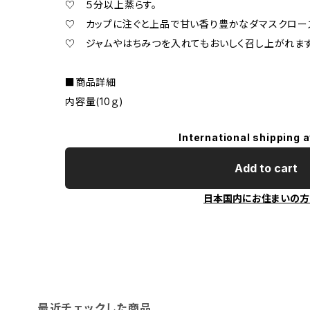
♡ ５分以上蒸らす。
♡ カップに注ぐと上品で甘い香り豊かなダマスクローズ
♡ ジャムやはちみつを入れてもおいしく召し上がれます
■商品詳細
内容量(10ｇ)
International shipping a
Add to cart
日本国内にお住まいの方
最近チェックした商品