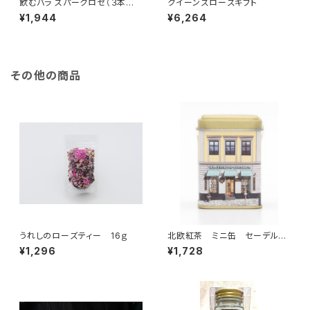
飲むバラ スパークロゼ（３本入
クイーンズローズギフト
り）
¥1,944
¥6,264
その他の商品
うれしのローズティー 16ｇ
北欧紅茶 ミニ缶 セーデルブ
レンド 22ｇ
¥1,296
¥1,728