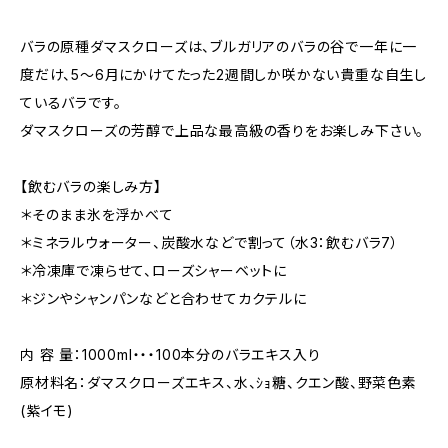
バラの原種ダマスクローズは、ブルガリアのバラの谷で一年に一
度だけ、5～6月にかけてたった2週間しか咲かない貴重な自生し
ているバラです。
ダマスクローズの芳醇で上品な最高級の香りをお楽しみ下さい。
【飲むバラの楽しみ方】
＊そのまま氷を浮かべて
＊ミネラルウォーター、炭酸水などで割って（水3：飲むバラ7）
＊冷凍庫で凍らせて、ローズシャーベットに
＊ジンやシャンパンなどと合わせてカクテルに
内 容 量：1000ml・・・100本分のバラエキス入り
原材料名：ダマスクローズエキス、水、ｼｮ糖、クエン酸、野菜色素
(紫イモ)