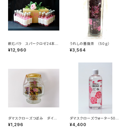
飲むバラ スパークロゼ24本セ
うれしの薔薇茶 （50ｇ）
ット
¥12,960
¥3,564
ダマスクローズつぼみ ダイヤ
ダマスクローズウォーター500
モンド瓶
ml
¥1,296
¥4,400