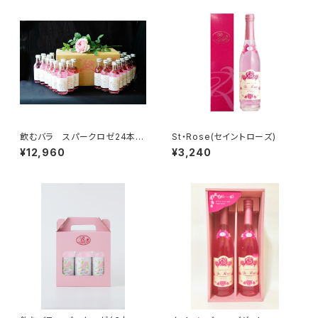
飲むバラ スパークロゼ24本セ
St・Rose(セイントローズ)
ット
¥12,960
¥3,240