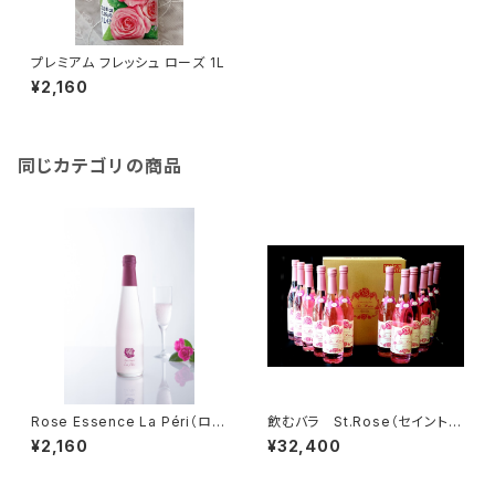
プレミアム フレッシュ ローズ 1L
¥2,160
同じカテゴリの商品
Rose Essence La Péri（ロー
飲むバラ St.Rose（セイントロ
ズエッセンス ラ・ペリ）
ーズ）
¥2,160
¥32,400