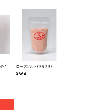
ダイ
ロ－ズソルト（さらさら）
¥864