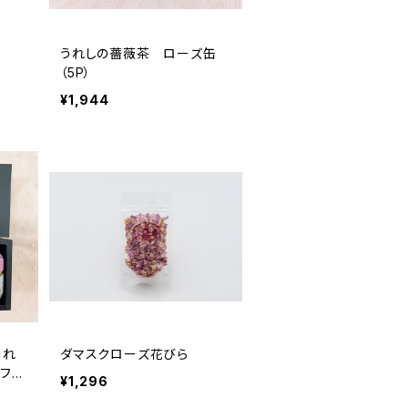
）
うれしの薔薇茶 ローズ缶
（5P）
¥1,944
うれ
ダマスクローズ花びら
フト
¥1,296