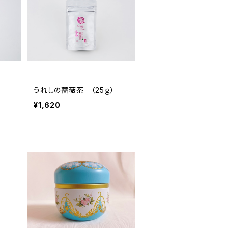
うれしの薔薇茶 （25ｇ）
¥1,620