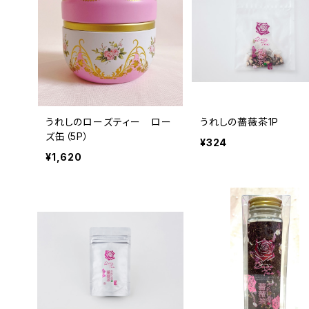
うれしのローズティー ロー
うれしの薔薇茶1P
ズ缶（5P）
¥324
¥1,620